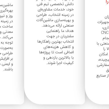
را
دانش تخصصی تیم فنی
ماشین‌سا
خود، خدمات مشاوره‌ای
بهره‌گیری
در زمینه انتخاب، طراحی
روز و ن
ان
و بهینه‌سازی ماشین‌آلات
در زمینه
جهیزات
صنعتی ارائه می‌دهد.
ساخت ما
اری،
هدف ما راهنمایی
معدنی و
نوردکاری و برش CNC
مشتریان در جهت
می‌کند. 
جام
انتخاب بهترین راهکارها
توجه به ن
نعتی با
و کاهش هزینه‌های
به‌صورت
 را
اضافی است تا پروژه‌ها
طراحی می
امکان
با بالاترین بازدهی و
بر افزایش
چیده،
کیفیت اجرا شوند.
و ایمنی ب
سفارشی
باشند.
ق
ز صنایع