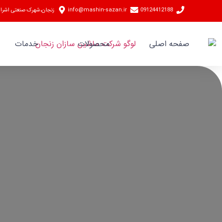
09124412188
info@mashin-sazan.ir
زنجان،شهرک صنعتی اشراق، انتهای خیابان
صفحه اصلی
محصولات
خدمات