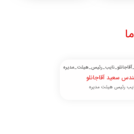
ا
ندس سعید آقاجانلو
یب رئیس هیئت مدیره